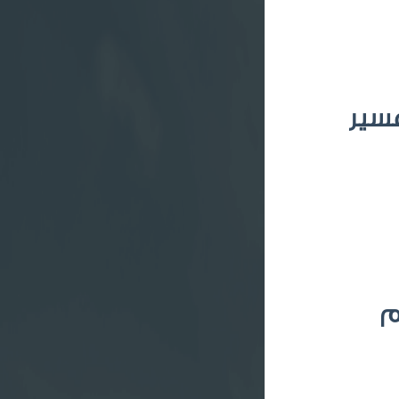
عسير
م