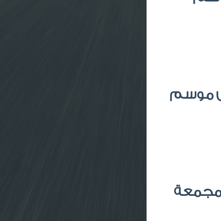
اض موسم
لمجمعة