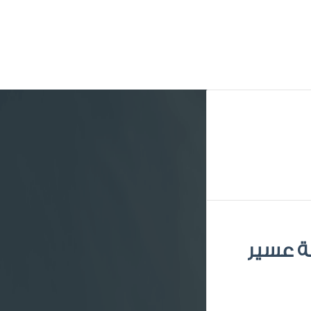
قة عسير